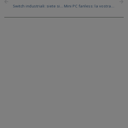
Switch industriali: siete sicuri che siano sicuri?
Mini PC fanless: la vostra guida alla scelta per l’Edge AI