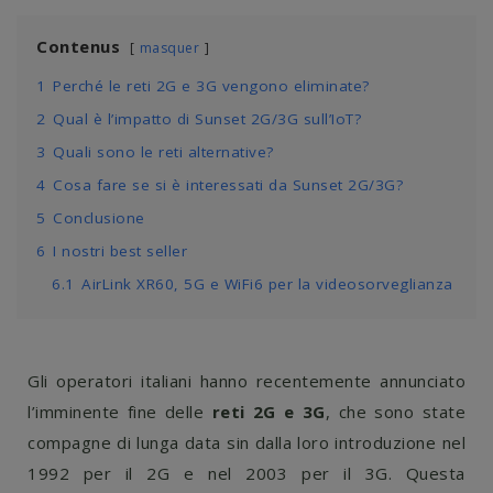
Contenus
masquer
1
Perché le reti 2G e 3G vengono eliminate?
2
Qual è l’impatto di Sunset 2G/3G sull’IoT?
3
Quali sono le reti alternative?
4
Cosa fare se si è interessati da Sunset 2G/3G?
5
Conclusione
6
I nostri best seller
6.1
AirLink XR60, 5G e WiFi6 per la videosorveglianza
Gli operatori italiani hanno recentemente annunciato
l’imminente fine delle
reti
2G e 3G
, che sono state
compagne di lunga data sin dalla loro introduzione nel
1992 per il 2G e nel 2003 per il 3G. Questa