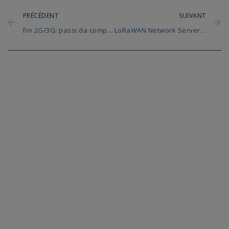
PRÉCÉDENT
SUIVANT
Fin 2G/3G: passi da compiere per i progetti IoT
LoRaWAN Network Server (LNS): Gli elementi essenziali da sapere (FAQ)