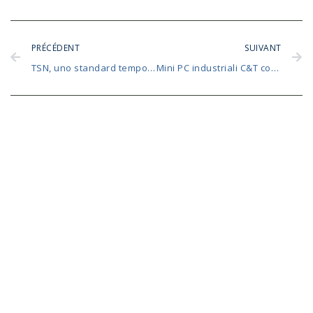
PRÉCÉDENT
SUIVANT
TSN, uno standard temporale per la sincronizzazione delle reti IIoT
Mini PC industriali C&T contro mini PC Intel NUC